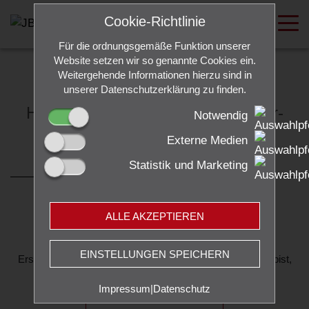
Cookie-Richtlinie
Für die ordnungsgemäße Funktion unserer
Website setzen wir so genannte Cookies ein.
Weitergehende Informationen hierzu sind in
unserer Datenschutzerklärung zu finden.
Herzlich willkommen beim JB User-
Notwendig
Network
Externe Medien
Statistik und Marketing
ALLE AKZEPTIEREN
Du bist derzeit nicht angemeldet!
EINSTELLUNGEN SPEICHERN
Erst wenn du erfolgreich registriert und aktiv angemeldet bist,
kannst du das
JB User-Network
nutzen.
Impressum
|
Datenschutz